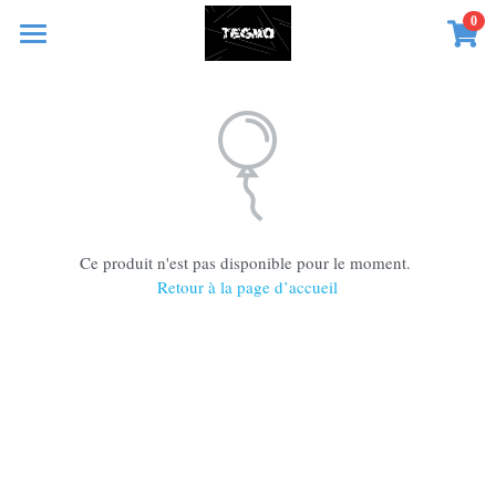
0
×
LES CATÉGORIES DE LA BOUTIQUE
Accueil
Toutes les catégories
Produits
Événements
Toutes les catégories
Sculptures
Newsletter
Ce produit n'est pas disponible pour le moment.
Collaborations
Boutique
Retour à la page d’accueil
Français
Français