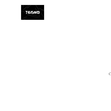
Tegmo
C